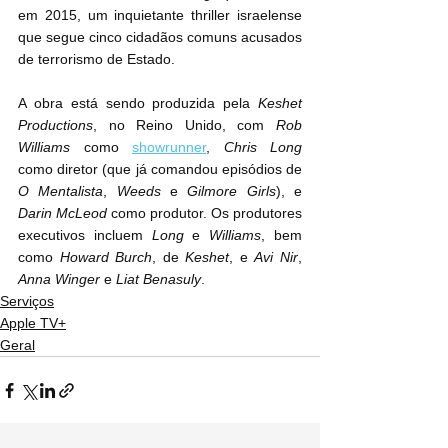
em 2015, um inquietante thriller israelense 
que segue cinco cidadãos comuns acusados 
de terrorismo de Estado.
A obra está sendo produzida pela 
Keshet 
Productions
, no Reino Unido, com 
Rob 
Williams 
como 
showrunner
, 
Chris Long
como diretor (que já comandou episódios de 
O Mentalista
, 
Weeds
 e 
Gilmore Girls
), e 
Darin McLeod
 como produtor. Os produtores 
executivos incluem 
Long
 e 
Williams
, bem 
como 
Howard Burch
, de 
Keshet
, e 
Avi Nir
, 
Anna Winger
 e 
Liat Benasuly
.
Serviços
Apple TV+
Geral