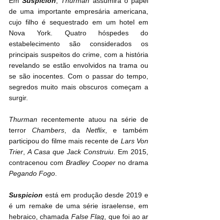
Em 
Suspicion
, 
Thurman
 assumirá o papel 
de uma importante empresária americana, 
cujo filho é sequestrado em um hotel em 
Nova York. Quatro hóspedes do 
estabelecimento são considerados os 
principais suspeitos do crime, com a história 
revelando se estão envolvidos na trama ou 
se são inocentes. Com o passar do tempo, 
segredos muito mais obscuros começam a 
surgir.
Thurman
 recentemente atuou na série de 
terror 
Chambers
, da 
Netflix
, e também 
participou do filme mais recente de 
Lars Von 
Trier
, 
A Casa que Jack Construiu
. Em 2015, 
contracenou com 
Bradley Cooper
 no drama 
Pegando Fogo
.
Suspicion
 está em produção desde 2019 e 
é um remake de uma série israelense, em 
hebraico, chamada 
False Flag
, que foi ao ar 