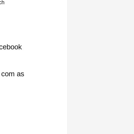
ch
cebook 
 com as 