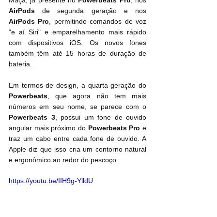
Maçã, já presente no 
Powerbeats Pro
, nos 
AirPods
 de segunda geração e nos 
AirPods Pro
, permitindo comandos de voz 
“e aí Siri" e emparelhamento mais rápido 
com dispositivos iOS. Os novos fones 
também têm até 15 horas de duração de 
bateria.
Em termos de design, a quarta geração do 
Powerbeats
, que agora não tem mais 
números em seu nome, se parece com o 
Powerbeats 3
, possui um fone de ouvido 
angular mais próximo do 
Powerbeats Pro
 e 
traz um cabo entre cada fone de ouvido. A 
Apple diz que isso cria um contorno natural 
e ergonômico ao redor do pescoço.
https://youtu.be/IIH9g-YlldU