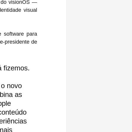
 do visionOS — 
ntidade visual 
 software para 
ce-presidente de 
á fizemos. 
o novo 
bina as 
pple 
conteúdo 
eriências 
mais 