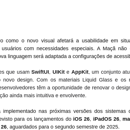
ro como o novo visual afetará a usabilidade em situ
a usuários com necessidades especiais. A Maçã não d
a linguagem será adaptada a configurações de acessibi
es que usam 
SwiftUI
, 
UIKit
 e 
AppKit
, um conjunto atu
o novo design. Com os materiais Liquid Glass e os n
senvolvedores têm a oportunidade de renovar o design
ção ainda mais intuitiva e envolvente.
 implementado nas próximas versões dos sistemas op
revisto para os lançamentos do 
iOS 26
, 
iPadOS 26
, 
ma
 26
, aguardados para o segundo semestre de 2025.