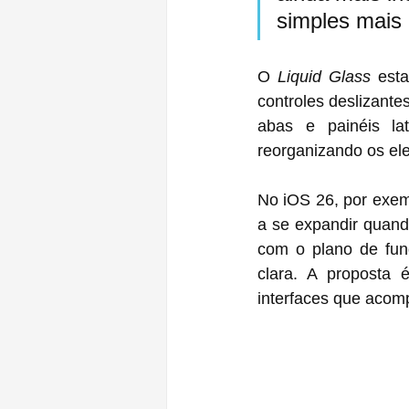
simples mais 
O 
Liquid Glass
 est
controles deslizante
abas e painéis lat
reorganizando os el
No iOS 26, por exem
a se expandir quand
com o plano de fund
clara. A proposta 
interfaces que acomp