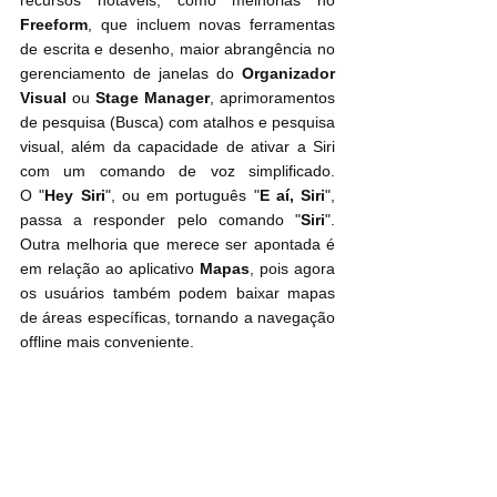
recursos notáveis, como melhorias no 
Freeform
, que incluem novas ferramentas 
de escrita e desenho, maior abrangência no 
gerenciamento de janelas do 
Organizador 
Visual 
ou 
Stage Manager
, aprimoramentos 
de pesquisa (Busca) com atalhos e pesquisa 
visual, além da capacidade de ativar a Siri 
com um comando de voz simplificado. 
O "
Hey Siri
", ou em português "
E aí, Siri
", 
passa a responder pelo comando "
Siri
". 
Outra melhoria que merece ser apontada é 
em relação ao aplicativo 
Mapas
, pois agora 
os usuários também podem baixar mapas 
de áreas específicas, tornando a navegação 
offline mais conveniente.