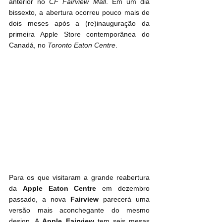
anterior no 
CF Fairview Mall
. Em um dia 
bissexto, a abertura ocorreu pouco mais de 
dois meses após a (re)inauguração da 
primeira Apple Store contemporânea do 
Canadá, no
 Toronto Eaton Centre
.
Para os que visitaram a grande reabertura 
da 
Apple Eaton Centre
 em dezembro 
passado, a nova 
Fairview
 parecerá uma 
versão mais aconchegante do mesmo 
design. A 
Apple Fairview
 tem seis mesas 