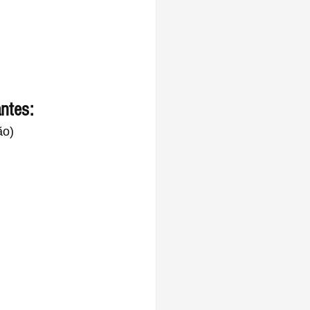
ntes:
ão)