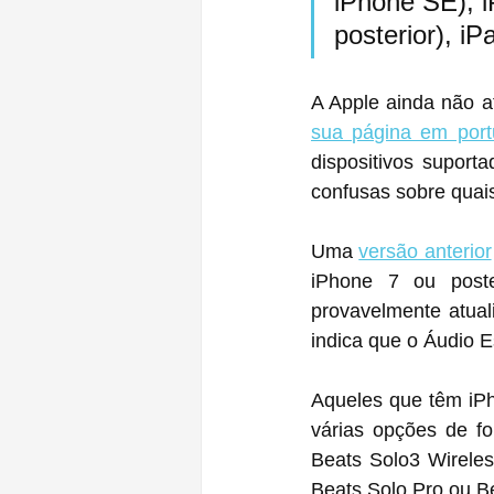
iPhone SE), i
posterior), i
A Apple ainda não a
sua página em por
dispositivos suport
confusas sobre quais
Uma 
versão anterior
‌iPhone‌ 7 ou posterior, mas foi atualizada em junho para o iPhone XR‌. A Apple 
provavelmente atual
indica que o Áudio E
Aqueles que têm iPh
várias opções de fo
Beats Solo3 Wireles
Beats Solo Pro ou B