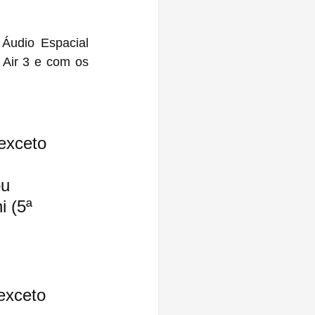
Áudio Espacial 
exceto 
 
u 
i (5ª 
exceto 