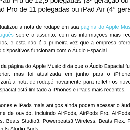
Pad Pro de 12,9 polegadas (3ª geração ou
Pad Pro de 11 polegadas ou iPad Air (4ª ger
tualizou a nota de rodapé em sua 
página do Apple Mus
tuguês
 sobre o assunto, com as informações mais rec
ados, e esta não é a primeira vez que a empresa ofere
 dispositivos funcionam com o Áudio Espacial.
 da página do Apple Music dizia que o Áudio Espacial f
izará a nota de rodapé novamente para refletir os novo
spacial está limitado a iPhones e iPads mais recentes.
ones e iPads mais antigos ainda podem acessar o áudi
ne de ouvido, incluindo AirPods, AirPods Pro, AirPods
s, Beats Studio3, Powerbeats3 Wireless, Beats Flex, P
eats Studio Buds.