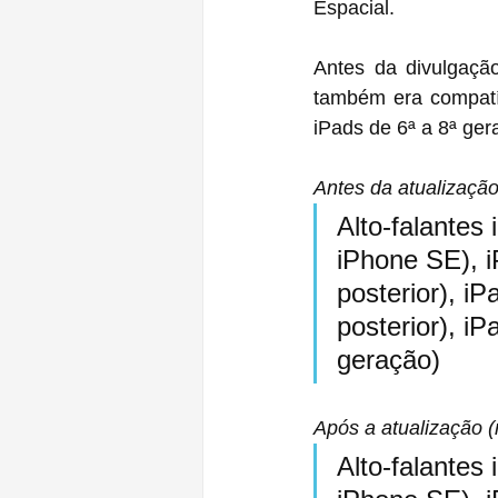
Espacial.
Antes da divulgaçã
também era compatível co
iPads de 6ª a 8ª ger
Antes da atualização
Alto-falantes
iPhone SE), i
posterior), i
posterior), iP
geração)
Após a atualização (
Alto-falantes