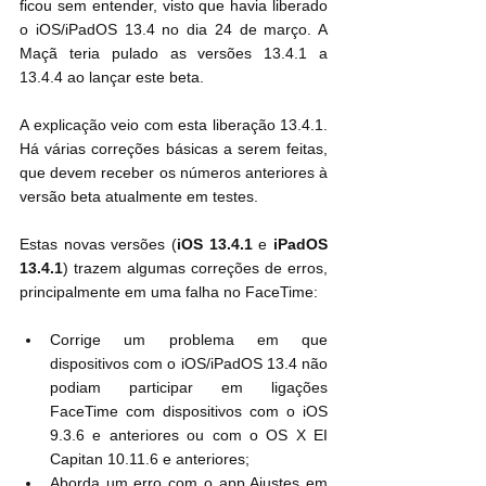
ficou sem entender, visto que havia liberado 
o iOS/iPadOS 13.4 no dia 24 de março. A 
Maçã teria pulado as versões 13.4.1 a 
13.4.4 ao lançar este beta.
A explicação veio com esta liberação 13.4.1. 
Há várias correções básicas a serem feitas, 
que devem receber os números anteriores à 
versão beta atualmente em testes.
Estas novas versões (
iOS 13.4.1
 e 
iPadOS 
13.4.1
) trazem algumas correções de erros, 
principalmente em uma falha no FaceTime:
Corrige um problema em que 
dispositivos com o iOS/iPadOS 13.4 não 
podiam participar em ligações 
FaceTime com dispositivos com o iOS 
9.3.6 e anteriores ou com o OS X EI 
Capitan 10.11.6 e anteriores;
Aborda um erro com o app Ajustes em 