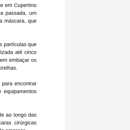
te em Cupertino 
a passada, um 
 máscara, que 
 partículas que 
zada até cinco 
sem embaçar os 
orelhas.
para encontrar 
e equipamentos 
e ao longo das 
as cirúrgicas 