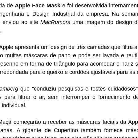
da de 
Apple Face Mask
 e foi desenvolvida internamen
ngenharia e Design Industrial da empresa. Na seman
 enviou ao site 
MacRumors
 uma imagem do design da
.
Apple apresenta um design de três camadas que filtra as
muitas máscaras de pano e pode ser lavada e reutili
esenho em forma de triângulo para acomodar o nariz 
redondada para o queixo e cordões ajustáveis ​​para as 
oomberg
 que "conduziu pesquisas e testes cuidadosos" 
 para filtrar o ar, sem interromper o fornecimento d
individual.
Maçã começarão a receber as máscaras faciais da Appl
nas. A gigante de Cupertino também fornece máscar