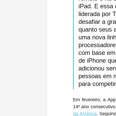
iPad. E essa
liderada por 
desafiar a gr
quanto seus a
uma nova lin
processadores
com base em 
de iPhone que
adicionou ser
pessoas em m
para competi
Em fevereiro, a Ap
14º ano consecutivo
da América
. Seguind