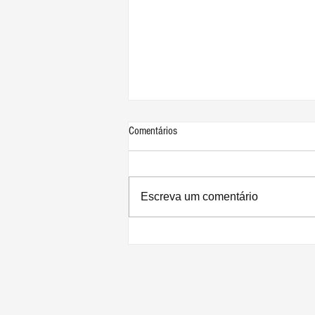
Comentários
Escreva um comentário
Apple retorna ao posto de marca mais
valiosa do mundo após cinco anos