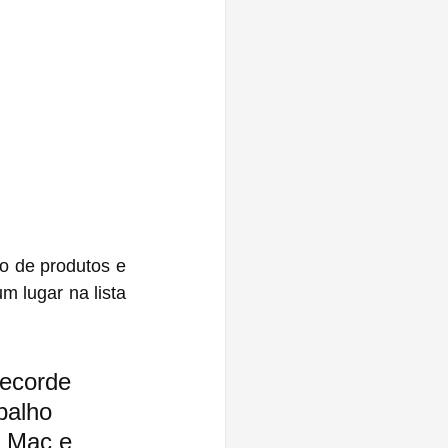
o de produtos e 
 lugar na lista 
recorde 
balho 
e Mac e 