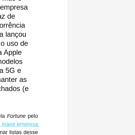
 empresa 
az de 
orrência 
a lançou 
o uso de 
a Apple 
modelos 
ra 5G e 
anter as 
hados (e 
la 
Fortune
 pelo 
 maior empresa 
ar listas desse 