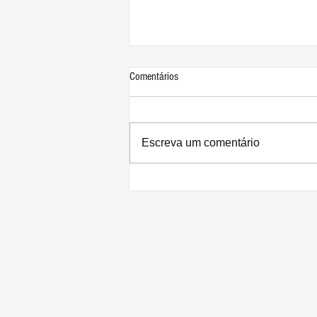
Comentários
Escreva um comentário
Podcast News On Apple #226 no ar
com as novidades do mundo Apple.
Ouça agora mesmo!