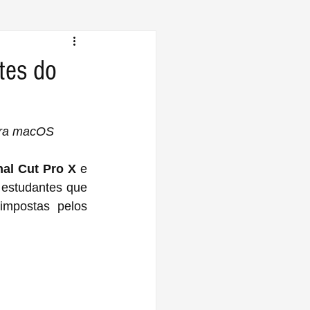
tes do
para macOS
nal Cut Pro X
 e 
 estudantes que 
mpostas pelos 