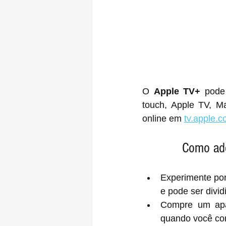
O 
Apple TV+
 pode
touch, Apple TV, 
online em 
tv.apple.c
Como ade
Experimente por 
e pode ser divid
Compre um apa
quando você com