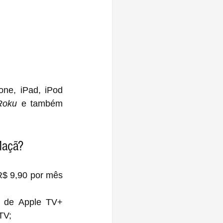
one, iPad, iPod 
Roku
 e também 
Maçã?
R$ 9,90 por mês 
 de Apple TV+ 
TV;