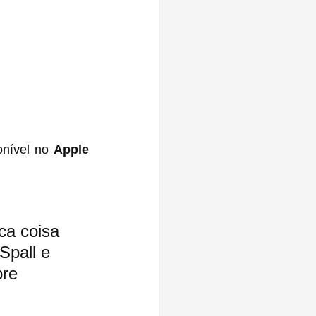
onível no 
Apple 
ca coisa 
Spall e 
re 