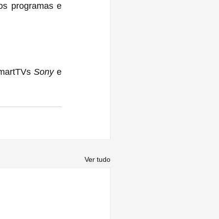
os programas e 
SmartTVs 
Sony
 e 
Ver tudo