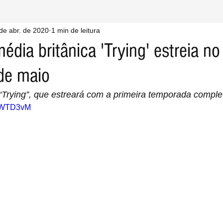
de abr. de 2020
1 min de leitura
édia britânica 'Trying' estreia n
de maio
e “Trying”, que estreará com a primeira temporada comple
_6WTD3vM