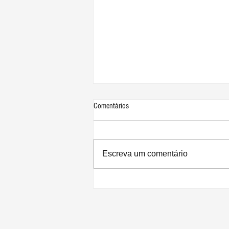
Comentários
Escreva um comentário
Apple divulga resultados recordes para
o 3º trimestre de 2026: lucro de US$
29,8 bilhões e receita de US$ 109,4
bilhões