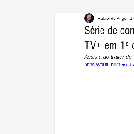
Rafael de Angeli
2 
Série de com
TV+ em 1º 
Assista ao trailer d
https://youtu.be/nGA