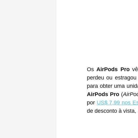
Os 
AirPods Pro
 v
perdeu ou estragou 
para obter uma unida
AirPods Pro
 (
AirPo
por 
US$ 7,99 nos E
de desconto à vista,