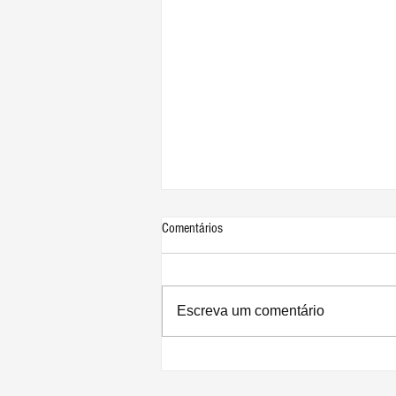
Comentários
Escreva um comentário
Apple divulga resultados recordes para
o 3º trimestre de 2026: lucro de US$