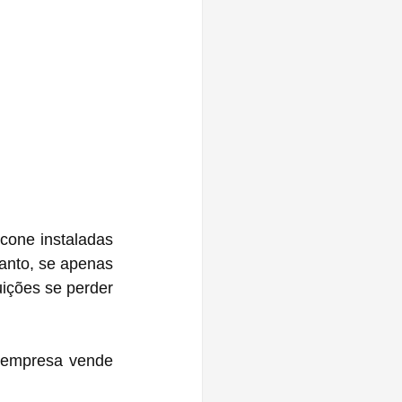
one instaladas 
nto, se apenas 
ções se perder 
 empresa vende 