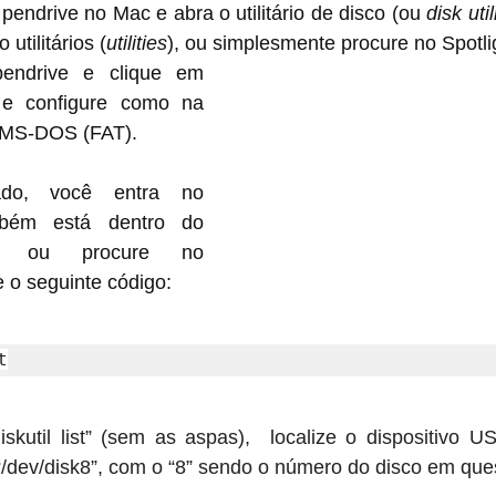
 pendrive no Mac e abra o utilitário de disco (ou 
disk util
 utilitários (
utilities
), ou simplesmente procure no Spotli
endrive e clique em 
 e configure como na 
 MS-DOS (FAT).
do, você entra no 
bém está dentro do 
ários ou procure no 
te o seguinte código:
t
iskutil list” (sem as aspas),  localize o dispositivo 
“/dev/disk8”, com o “8” sendo o número do disco em que