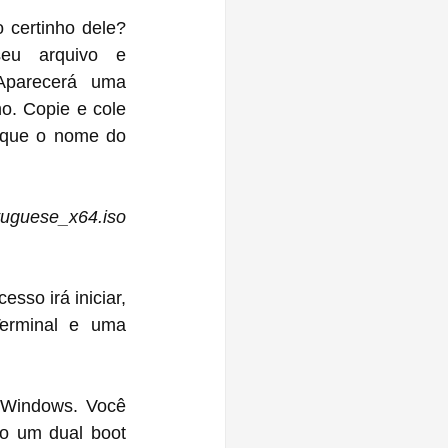
certinho dele? 
eu arquivo e 
Aparecerá uma 
o. Copie e cole 
oque o nome do 
guese_x64.iso 
sso irá iniciar, 
erminal e uma 
 Windows. Você 
o um dual boot 