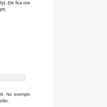
ity
). Ele fica nos 
ght.
USB. No exemplo 
stão.