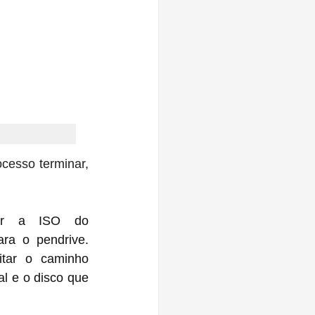
esso terminar, 
ar a ISO do 
a o pendrive. 
itar o caminho 
l e o disco que 