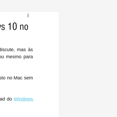
ws 10 no
scute, mas às 
 ou mesmo para 
sto no Mac sem 
oad do 
Windows 