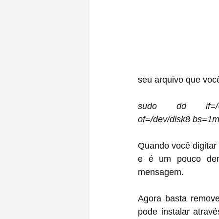
seu arquivo que voc
sudo dd if=/Users
of=/dev/disk8 bs=1
Quando você digitar "
e é um pouco demo
mensagem.
Agora basta remove
pode instalar atrav