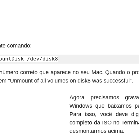
inte comando:
ountDisk /dev/disk8
o número correto que aparece no seu Mac. Quando o proc
m “Unmount of all volumes on disk8 was successful”.
Agora precisamos grav
Windows que baixamos par
Para isso, você deve dig
completo da ISO no Termina
desmontarmos acima.