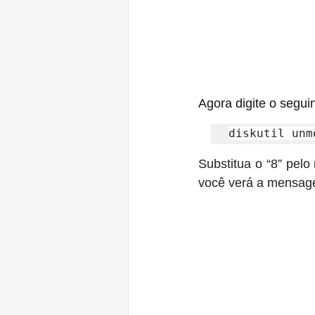
Agora digite o segu
diskutil unm
Substitua o “8” pel
você verá a mensage