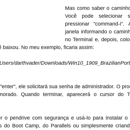
Mas como saber o caminho 
Você pode selecionar s
pressionar "command-i". 
janela informando o caminh
no Terminal e, depois, col
ê baixou. No meu exemplo, ficaria assim:
/darthvader/Downloads/Win10_1909_BrazilianPortu
m
enter", ele solicitará sua senha de administrador. O proce
rado. Quando terminar, aparecerá o cursor do T
r o pendrive com segurança e usá-lo para instalar o
és do Boot Camp, do Parallels ou simplesmente criand