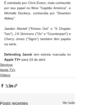
É estrelado por 
Chris Evans
, mais conhecido 
por seu papel no filme "Capitão América", e 
Michelle Dockery
, conhecida por "Downton 
Abbey".
Jaeden Martell
 ("Knives Out" e "It Chapter 
Two"), 
J.K Simmons
 ("Oz" e "Counterpart") e 
Cherry Jones
 ("Signs") também têm papéis 
na série.
Defending Jacob
 tem estreia marcada no 
Apple TV+
 para 24 de abril.
Serviços
Apple TV+
Vídeos
Ver tudo
Posts recentes