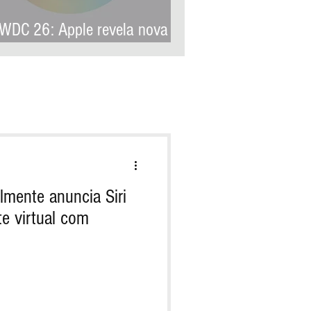
DC 26: Apple revela nova
quitetura de IA para levar
ple Intelligence a aplicativos
 terceiros
mente anuncia Siri
te virtual com