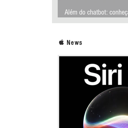
Além do chatbot: conheç
recursos que transforma
Siri AI na assistente mai
ambiciosa da história da
News