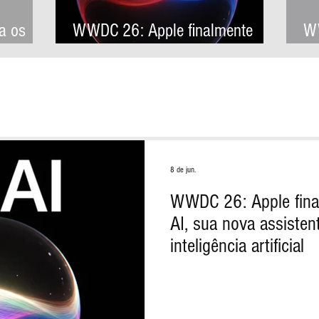
a os
WWDC 26: Apple finalmente
WW
rão a
anuncia Siri AI, sua nova
ar
s
assistente virtual com
Ap
 Apple
inteligência artificial
de
8 de jun.
WWDC 26: Apple final
AI, sua nova assisten
inteligência artificial